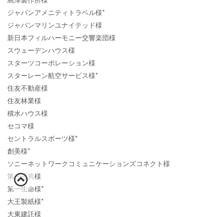
ジャパンアメニティトラベル様*
ジャパンマリンユナイテッド様
新日本フィルハーモニー交響楽団様
スウェーデンハウス様
スターツコーポレーション様
スターレーン航空サービス様*
住友不動産様
住友林業様
積水ハウス様
セコマ様
セントラルスポーツ様*
創美様*
ソニーネットワークコミュニケーションズコネクト様
第一三共様
第一生命様*
大王製紙様*
大東建託様