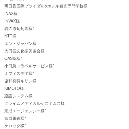
明日香国際ブライダル&ホテル観光専門学校様
INAX様
INVAX様
岩の原葡萄園様*
NTT様
エン・ジャパン様
大田区文化振興協会様
OASIS様*
小田急トラベルサービス様*
オフィスデポ様*
協和発酵キリン様
KIMOTO様
建設システム様
クライムメディカルシステムズ様
京成エージェンシー様*
京成電鉄様*
ケロッグ様*