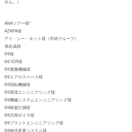
せん。）
ANAツアー様*
AZAPA様
アイ・シー・ネット様（学研グループ）
旭化成様
IHI様
IHI-ICR様
IHI運搬機械様
IHIエアロスペース様
IHI回転機械様
IHI環境エンジニアリング様
IHI機械システムエンジニアリング様
IHI検査計測様
IHI汎用ボイラ様
IHIプラントエンジニアリング様
IHI物流産業システム様