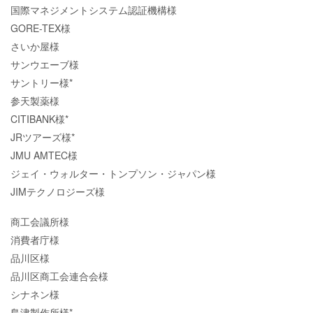
国際マネジメントシステム認証機構様
GORE-TEX様
さいか屋様
サンウエーブ様
サントリー様*
参天製薬様
CITIBANK様*
JRツアーズ様*
JMU AMTEC様
ジェイ・ウォルター・トンプソン・ジャパン様
JIMテクノロジーズ様
商工会議所様
消費者庁様
品川区様
品川区商工会連合会様
シナネン様
島津製作所様*