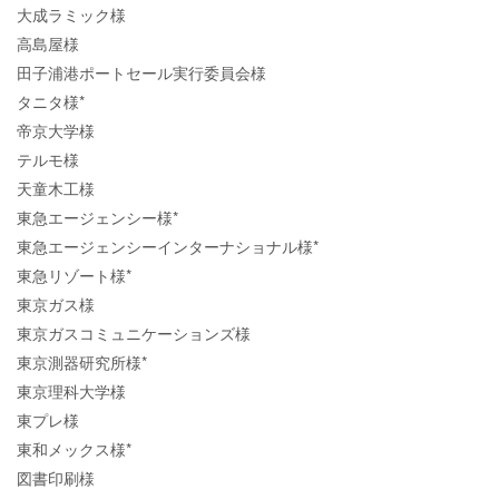
大成ラミック様
高島屋様
田子浦港ポートセール実行委員会様
タニタ様*
帝京大学様
テルモ様
天童木工様
東急エージェンシー様*
東急エージェンシーインターナショナル様*
東急リゾート様*
東京ガス様
東京ガスコミュニケーションズ様
東京測器研究所様*
東京理科大学様
東プレ様
東和メックス様*
図書印刷様