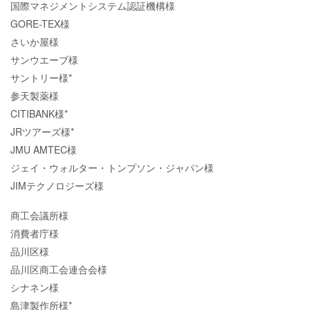
国際マネジメントシステム認証機構様
GORE-TEX様
さいか屋様
サンウエーブ様
サントリー様*
参天製薬様
CITIBANK様*
JRツアーズ様*
JMU AMTEC様
ジェイ・ウォルター・トンプソン・ジャパン様
JIMテクノロジーズ様
商工会議所様
消費者庁様
品川区様
品川区商工会連合会様
シナネン様
島津製作所様*