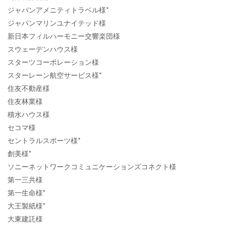
ジャパンアメニティトラベル様*
ジャパンマリンユナイテッド様
新日本フィルハーモニー交響楽団様
スウェーデンハウス様
スターツコーポレーション様
スターレーン航空サービス様*
住友不動産様
住友林業様
積水ハウス様
セコマ様
セントラルスポーツ様*
創美様*
ソニーネットワークコミュニケーションズコネクト様
第一三共様
第一生命様*
大王製紙様*
大東建託様