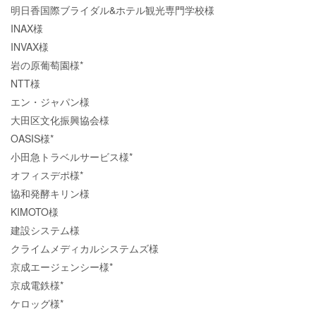
明日香国際ブライダル&ホテル観光専門学校様
INAX様
INVAX様
岩の原葡萄園様*
NTT様
エン・ジャパン様
大田区文化振興協会様
OASIS様*
小田急トラベルサービス様*
オフィスデポ様*
協和発酵キリン様
KIMOTO様
建設システム様
クライムメディカルシステムズ様
京成エージェンシー様*
京成電鉄様*
ケロッグ様*