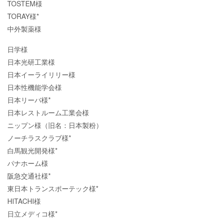
TOSTEM様
TORAY様*
中外製薬様
日学様
日本光研工業様
日本イーライリリー様
日本性機能学会様
日本リーバ様*
日本レストルーム工業会様
ニップン様（旧名：日本製粉）
ノーチラスクラブ様*
白馬観光開発様*
パナホーム様
阪急交通社様*
東日本トランスポーテック様*
HITACHI様
日立メディコ様*